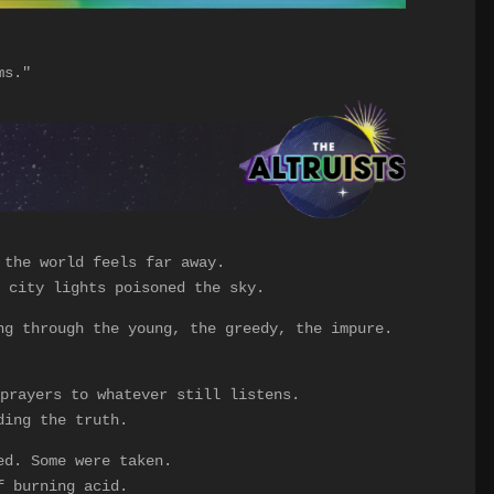
ms."
 the world feels far away.
e city lights poisoned the sky.
ng through the young, the greedy, the impure.
prayers to whatever still listens.
ding the truth.
ed. Some were taken.
f burning acid.