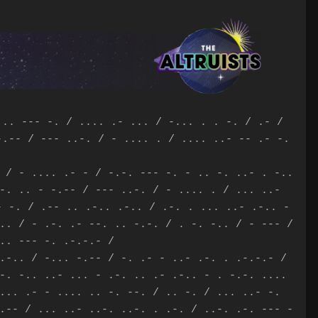
 .. --- -. / .... .- ... / -... . . -. / .- /
-.-- / --- ..-. / - .... . / .... ..- -- .- -.
 / - .... .- - / -.-. --- -. - .. -. ..- . -..
-. .. - -.-- / --- ..-. / - .... . / ... ..-
- -. / .-- .. .-.. .-.. / .-. . ... ..- .-.. -
.. / - .-. .- --. .. -.-. / . -. -.. / - --- /
 .. --- -. .-.-.- /
 .-.. / -... -.-- / -. .- - ..- .-. . .-.-.- /
-. -.. ..- ... - .-. .. .- .-.. - . -.-. ....
... .- - .... .. -. --. / .. -. / ... ..- -.
.-- / ... ..- ..-. ..-. . .-. / ..-. .-. --- -