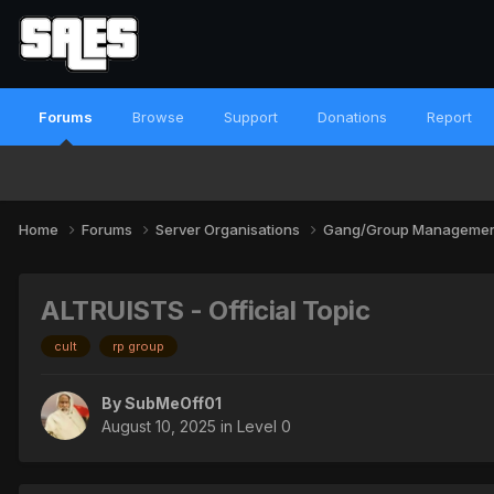
Forums
Browse
Support
Donations
Report
Home
Forums
Server Organisations
Gang/Group Manageme
ALTRUISTS - Official Topic
cult
rp group
By
SubMeOff01
August 10, 2025
in
Level 0