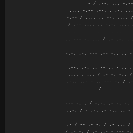
- / .--. ... -.-
.... -.-- .--. . .-. ..
-.-- / .... .. --. .... 
/ .-- .... .. -.-. .... 
-.- .. -.. -. . -.-- ...
.. --- -. ... / .- .-. . 
-.-. .-. --- .-- -.. .. -
.--. .-. .. -- .. - .. .
.... . ... / .- -. -.. /
.-.. ..- - .. --- -. / .
-... .-.. . / ..-. .-. .
--- -. . / -.-. .- -. -. 
..-. / - .-. .- -.. .. -
.- / -- .- -. / .- ... /
/ .- -. / .- ..- - --- -.