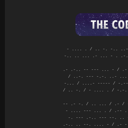
- .... . / .. -. -.. ..
-.. .. ... .- ... - . .-
.- .-.. -- --- ... - / .-
/ ..-. --- -.-. ..- ...
-... / ....- ----- / -.-
/ .. -. / - .... . / -.-.
-- .- -. / .. ... / .- / 
- .... --- ... . / .-- .
-. --- .-.. --- --. .. 
.-.. .. --. .... - / .- -