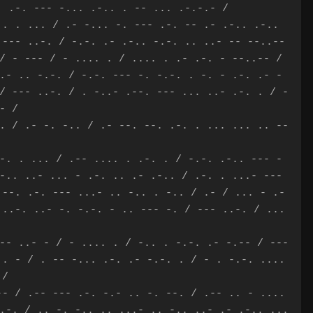
. .-. --- -... .-.. . -- ... .-.-.- /
.. . ... / .- -... -. --- .-. -- .- .-.. .-..
 --- ..-. / -.-. .- .-.. -.-. .. ..- -- --..--
/ - --- / - .... . / .... . .- .-. - --..-- /
.- .. -.-. / -.-. --- -. -.-. . -. - .-. .- -
/ --- ..-. / . -..- .--. --- ... ..- .-. . / -
.- /
. / .- -. -.. / .- --. --. .-. . ... ... .. --
-. . ... / .-- .... . .-. . / -.-. .-.. --- -
-.. ..- ... - .-. .. .- .-.. / .-. . ...- ---
.--. .-. --- ...- .. -.. . -.. / .- / ... - .-
 ..-. ..- -. -.-. - .. --- -. / --- ..-. / ...
/
-- ..- - / - .... . / -.. . -.-. .- -.-- / ---
 . - / . -- -... .-. .- -.-. . / - . -.-. ....
- /
-- / .-- --- .-. -.- .. -. --. / .-- .. - ....
.-. / .. -. -.. .. ...- .. -.. ..- .- .-.. ...