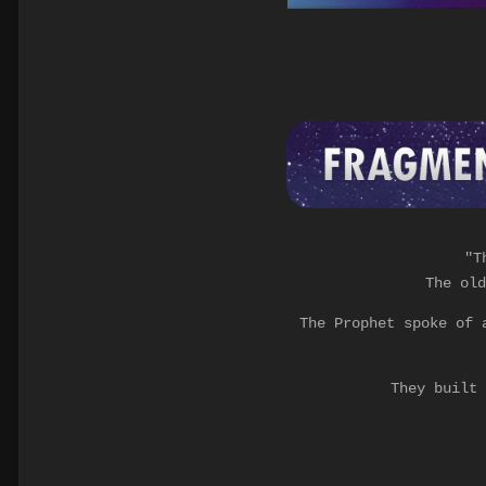
"T
The old
The Prophet spoke of 
They built 