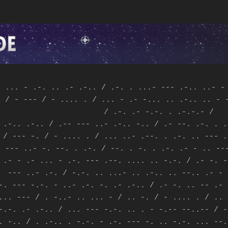
- ... - .-. .. .- .-.. / .-. . ...- --- .-.. ..- -
. / - --- / - .... . / ... - .- -... .. .-.. .. - 
/ .-. .- -.-. . .-.-.- /
 .-.. .-.. / .-- --- ..- .-.. -.. / .- --. .-. . .
 / --- -. / - .... . / ... ..- .--. . .-. .. --- .
- --- ..- -. --. . .-. / --. . -. . .-. .- - .. --
 .- - .- ... - .-. --- .--. .... .. -.-. / .- -. -
--- ..- .-. / -.-. .. ...- .. .-.. .. --.. .- -
-. --- -.-. - ..- .-. -. .- .-.. / .- -. .. -- .-
... --- / . -..- .. ... - / .. -. / - .... . / .. 
-.-. .- .-.. / ... --- -.-. .. . - -.-- --..-- / -
. -.. / . .-.. . -.-. - .-. --- -. .. -.-. ... --.