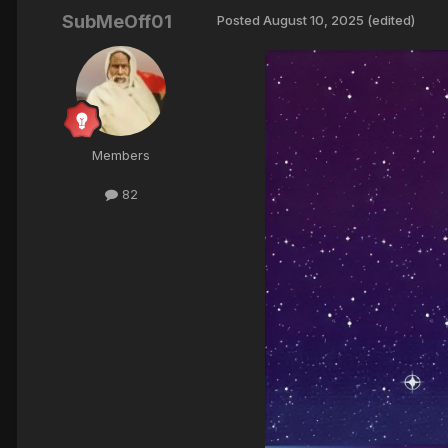
SubMeOff01
Posted
August 10, 2025
(edited)
Members
82