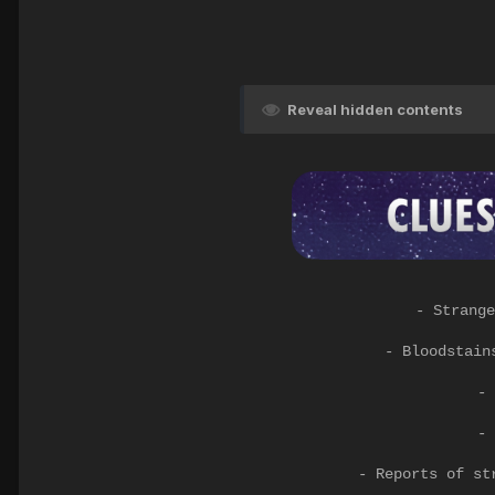
Reveal hidden contents
- Strange
- Bloodstain
- 
- 
- Reports of st