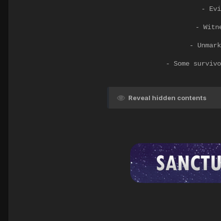
- Evi
- Witn
- Unmark
- Some surviv
Reveal hidden contents