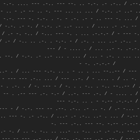
- -.-. .... --- .-.. --- --. .. -.-. .- .-.. / .--
.- .. - .- -- .. -. --- ... .. ... / -.-. .- ..- .
/ -.-. --- -. -.-. . -. - .-. .- - .. --- -. ... /
/ -.-. .- -. / -.-. .- ..- ... . / .... .- .-. -- 
 / .- -. -.. / -... --- -. . ... .-.-.- / - --- -.
/ .- / -.. .. .-. . -.-. - / .-. . ... ..- .-.. - 
--- / - .... . / ... ..- -. .-.-
. --. / -.-. .- ..- ... . ... / ... - .-. . ... ..
- -. .-.-.- /
..- . / ... --- -.-. .. . - .. . ... --..-- / --- 
 - --- --- .-.. ... / --- ..-. / - .... . / .. -. 
-- . .-. . / -. --- - / -. . . -.. . -.. --..-- / 
- -- . .-- --- .-. -.- / ..-. --- .-. / - .... . /
--- -.-. .. . - -.-- .-.-.- 
--- - / -.-. --- -- .--. .-.. .- .. -. / .- -... -
 .. --- -. .- .-.. / ...- .- .-.. ..- . ... / -.--
-. --- .-.. --- --. -.-- .-.-.
 .- -. / .. -. -.. .. ...- .. -.. ..- .- .-.. --..
 --- -- --- ..- ... / --. .-. --- ..- .--. / --- .