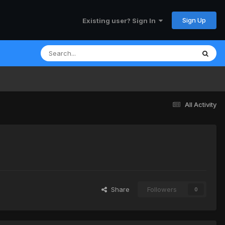
Sign Up
Existing user? Sign In
All Activity
Share
Followers
0